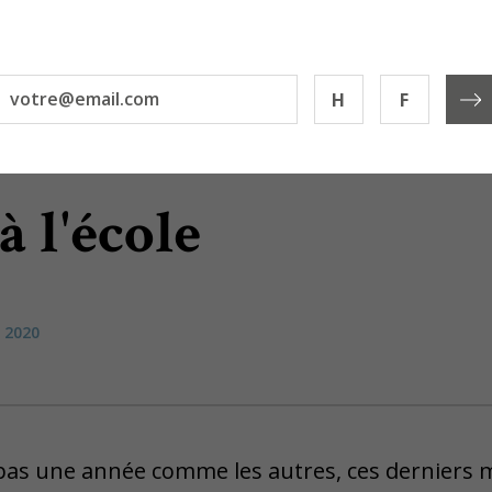
H
F
à l'école
n 2020
pas une année comme les autres, ces derniers m