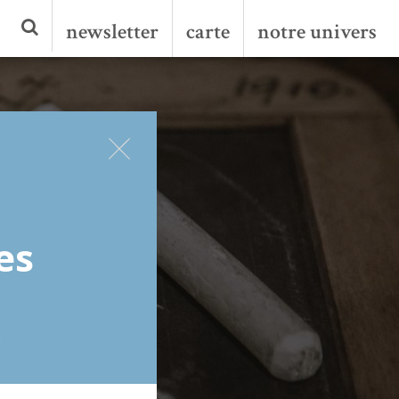
newsletter
carte
notre univers
es
!