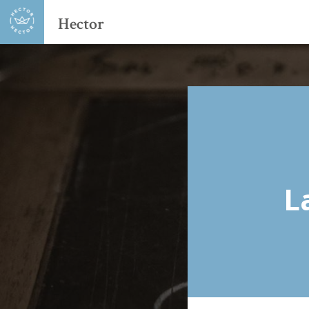
Hector
L