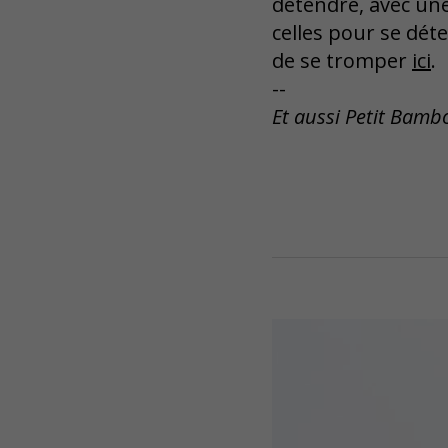
détendre, avec un
celles pour se dé
de se tromper
ici
.
--
Et aussi Petit Bamb