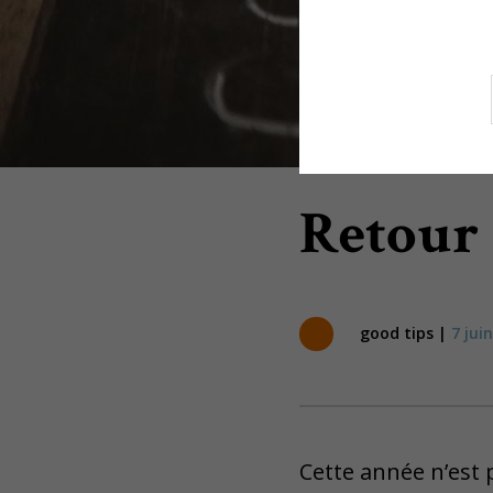
Retour 
good tips |
7 jui
Cette année n’est 