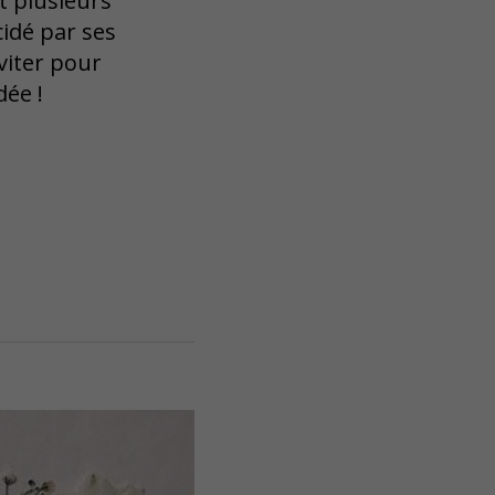
 plusieurs
cidé par ses
nviter pour
dée !