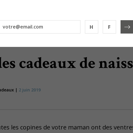
H
F
des cadeaux de nais
cadeaux |
2 juin 2019
tes les copines de votre maman ont des ventr