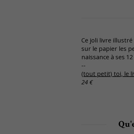
Ce joli livre illu
sur le papier les p
naissance à ses 12
--
(tout petit) toi, le
24 €
Qu'e