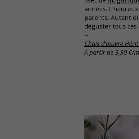
avec de
magnifique
années. L’heureux b
parents. Autant dir
déguster tous ces 
--
Chais d’œuvre Héri
A partir de 9,90 €/m