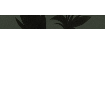
a newsletter des jeun
parents cool
Ne vous inquiétez pas, ça va bien se passer 