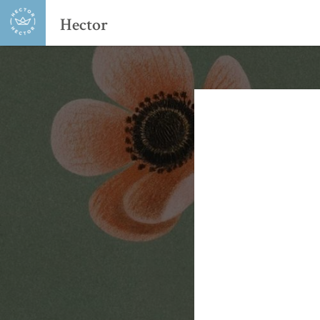
Hector
L