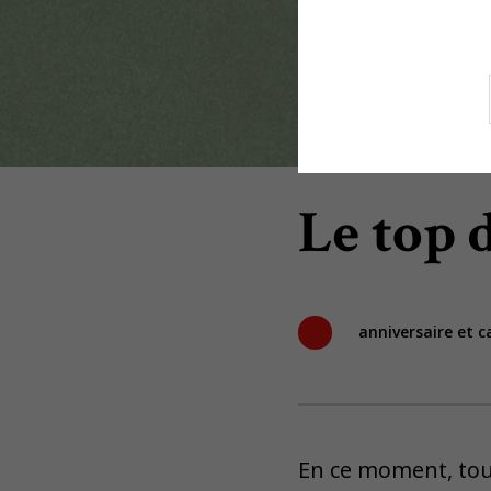
Le top 
anniversaire et 
En ce moment, tou