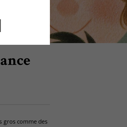
sance
es gros comme des