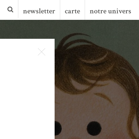
newsletter
carte
notre univers
es
!