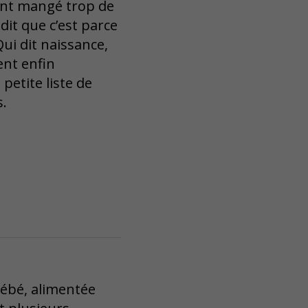
 ont mangé trop de
dit que c’est parce
Qui dit naissance,
ent enfin
etite liste de
s.
bébé, alimentée