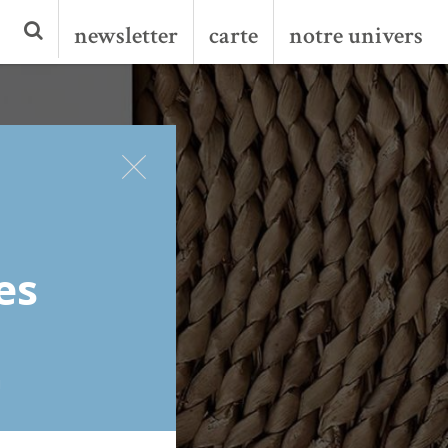
newsletter
carte
notre univers
es
!