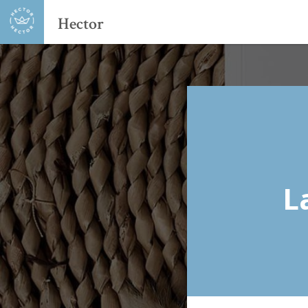
Hector
L