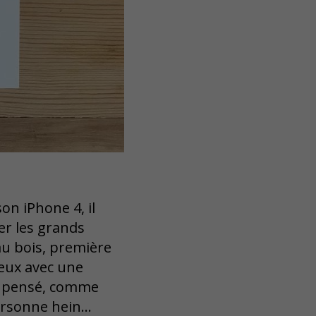
son iPhone 4, il
er les grands
au bois, première
eux avec une
n pensé, comme
personne hein…