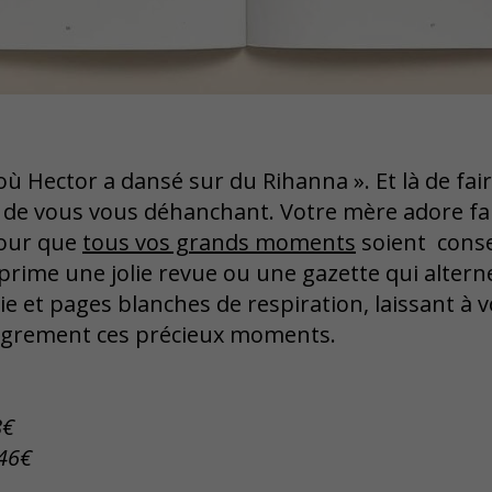
ur où Hector a dansé sur du Rihanna ». Et là de fai
de vous vous déhanchant. Votre mère adore fair
our que
tous vos grands moments
soient conse
mprime une jolie revue ou une gazette qui alte
ie et pages blanches de respiration, laissant à v
ègrement ces précieux moments.
8€
 46€