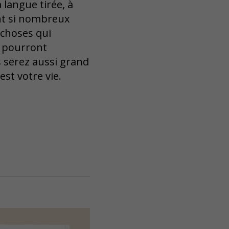
 langue tirée, à
nt si nombreux
s choses qui
s pourront
s serez aussi grand
est votre vie.