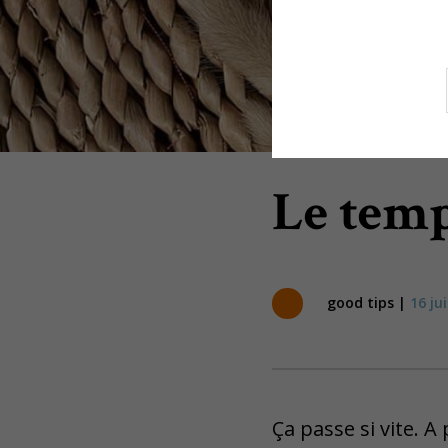
Le temp
good tips |
16 ju
Ça passe si vite. A