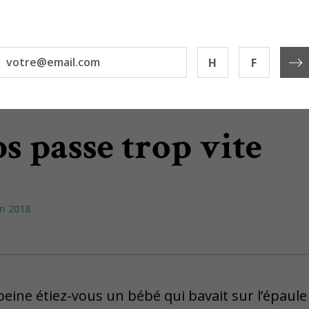
H
F
s passe trop vite
in 2018
 peine étiez-vous un bébé qui bavait sur l’épaule