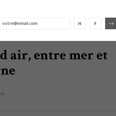
H
F
d air, entre mer et
gne
020