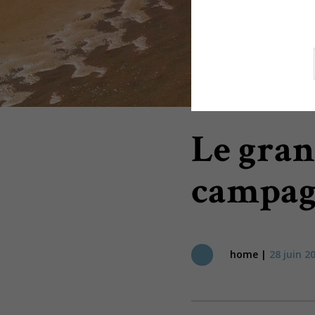
Le gran
campa
home |
28 juin 2