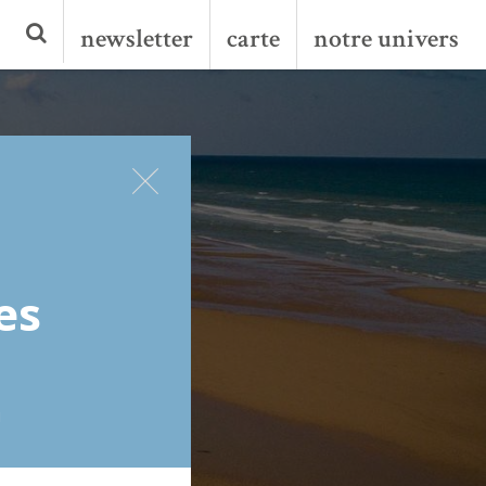
newsletter
carte
notre univers
es
!