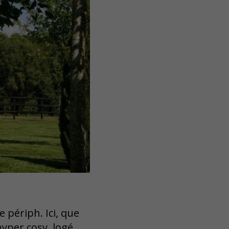
 périph. Ici, que
hyper cosy, logé