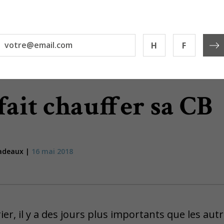
H
F
fait chauffer sa CB
cadeaux |
16 mai 2018
er, il y a des jours plus importants que les autr