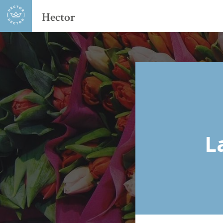
Hector
L