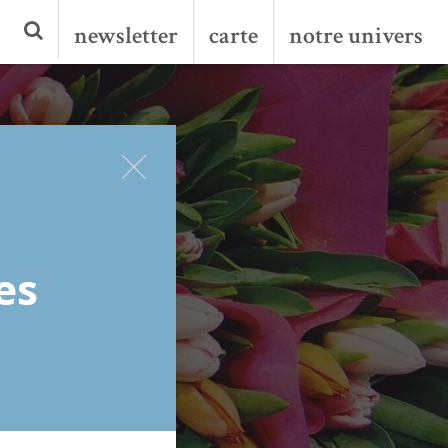
newsletter
carte
notre univers
es
!