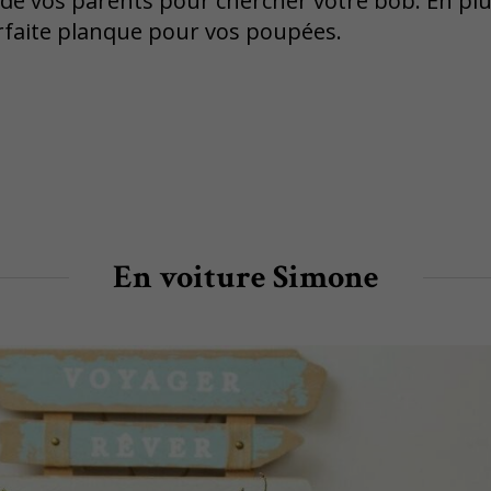
 de vos parents pour chercher votre bob. En plus
arfaite planque pour vos poupées.
En voiture Simone