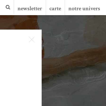
newsletter
carte
notre univers
es
!