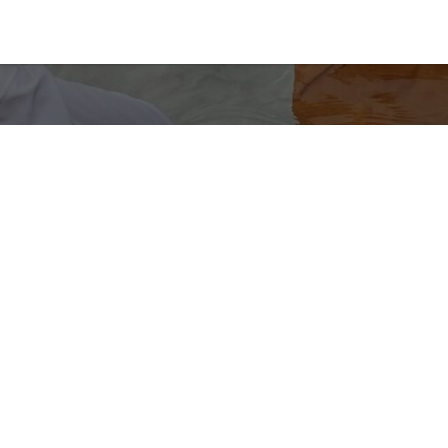
a newsletter des jeun
parents cool
Ne vous inquiétez pas, ça va bien se passer 