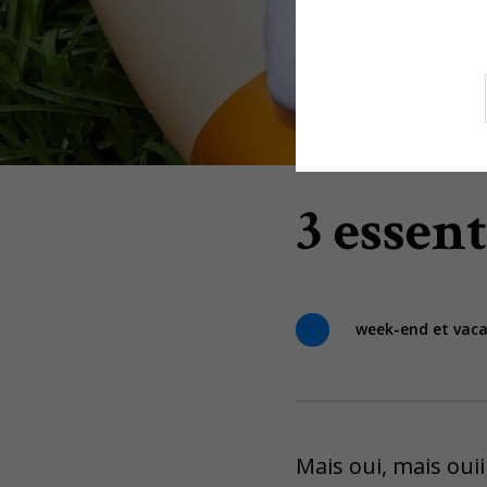
3 essen
week-end et vac
Mais oui, mais ouiiii