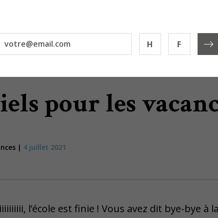
H
F
tiels pour les vacan
ances |
4 juillet 2021
iiiiiiii, l’école est finie ! Vous avez dit bye-bye à