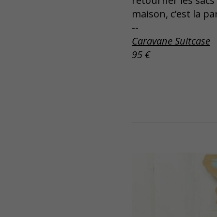
retourner les sacs
maison, c’est la p
--
Caravane Suitcase
95 €